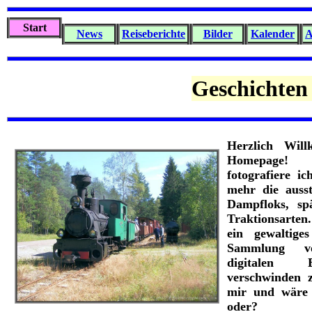
Start
News
Reiseberichte
Bilder
Kalender
A
Geschichten
Herzlich Wil
Homepage!
fotografiere i
mehr die auss
Dampfloks, sp
Traktionsarten
ein gewaltig
Sammlung v
digitalen 
verschwinden z
mir und wäre 
oder?