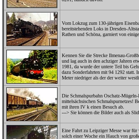
Vom Lokzug zum 130-jährigen Eisenbah
bereitstehenden Loks in Dresden-Altsta
Rathen und Schöna, garniert von einig
Kennen Sie die Strecke Ilmenau-Großbre
und lag auch in den achziger Jahren et
1981, da wurde der untere Teil bis Ge
dazu Sonderfahrten mit 94 1292 statt. I
Meter niedriger als der der weiter west
Die Schmalspurbahn Oschatz-Mügeln-Ke
mittelsächsischen Schmalspurnetzes! Bei
mit ihren IV k einen Besuch ab.
---> Sie können die Bilder auch als Sl
Eine Fahrt zu Leipziger Messe war für
solch einer Woche ein Hauch von große