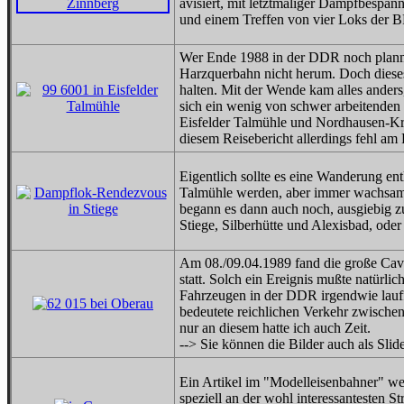
avisiert, mit letztmaliger Dampfbesp
und einem Treffen von vier Loks der 
Wer Ende 1988 in der DDR noch planm
Harzquerbahn nicht herum. Doch dieses
halten. Mit der Wende kam alles anders
sich ein wenig von schwer arbeitende
Eisfelder Talmühle und Nordhausen-Kr
diesem Reisebericht allerdings fehl am Pl
Eigentlich sollte es eine Wanderung e
Talmühle werden, aber immer wachsame 
begann es dann auch noch, ausgiebig zu
Stiege, Silberhütte und Alexisbad, ode
Am 08./09.04.1989 fand die große Cava
statt. Solch ein Ereignis mußte natürlic
Fahrzeugen in der DDR irgendwie lauf
bedeutete reichlichen Verkehr zwische
nur an diesem hatte ich auch Zeit.
--> Sie können die Bilder auch als Sl
Ein Artikel im "Modelleisenbahner" w
speziell an der wohl interessantesten 