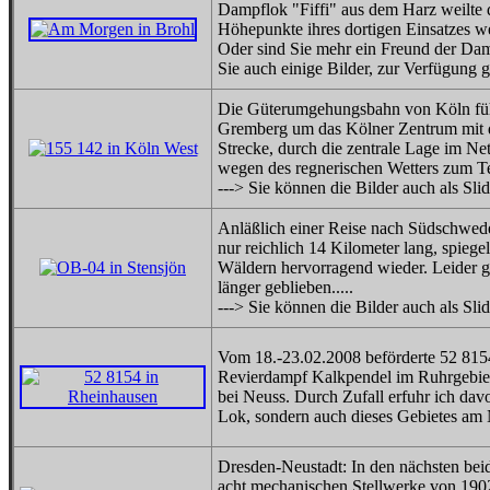
Dampflok "Fiffi" aus dem Harz weilte d
Höhepunkte ihres dortigen Einsatzes w
Oder sind Sie mehr ein Freund der Dam
Sie auch einige Bilder, zur Verfügung
Die Güterumgehungsbahn von Köln füh
Gremberg um das Kölner Zentrum mit 
Strecke, durch die zentrale Lage im Net
wegen des regnerischen Wetters zum T
---> Sie können die Bilder auch als Sl
Anläßlich einer Reise nach Südschwed
nur reichlich 14 Kilometer lang, spiege
Wäldern hervorragend wieder. Leider ge
länger geblieben.....
---> Sie können die Bilder auch als Sl
Vom 18.-23.02.2008 beförderte 52 815
Revierdampf Kalkpendel im Ruhrgebie
bei Neuss. Durch Zufall erfuhr ich dav
Lok, sondern auch dieses Gebietes am 
Dresden-Neustadt: In den nächsten bei
acht mechanischen Stellwerke von 190