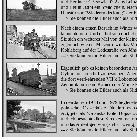
und Berliner 01.5 sowie 03.2 aus Leipz
und Berlin Ostbf ein Stelldichein. Nac
Haustür zur "Wiederentdeckung" der E
---> Sie können die Bilder auch als Sl
Nach einem ersten Besuch im Winter wo
kennenlernen. Und da bot sich doch di
Sie sich ein weiteres Mal von der kle
eigentlich wie ein Museum, wo das Mo
Kohleberg auf der Ladestraße von Jöhst
---> Sie können die Bilder auch als Sl
Eigentlich gab es keinen besonderen A
Oybin und Jonsdorf zu besuchen. Aber i
die dort veerkehrenden VII k-Lokomoti
Zeitpunkt nur eine Kamera der Marke B
---> Sie können die Bilder auch als Sl
In den Jahren 1978 und 1979 begleitete
polnischen Ostseeküste. Die dort noch
AG, jetzt als "Gdanska Kolej Dojazdo
und ich besuchte diese Strecken mehrma
nur das Anfertigen von (viel zu wenig)
---> Sie können die Bilder auch als Sl